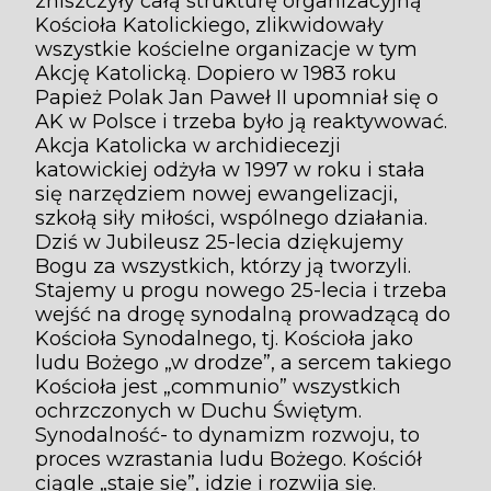
zniszczyły całą strukturę organizacyjną
Kościoła Katolickiego, zlikwidowały
wszystkie kościelne organizacje w tym
Akcję Katolicką. Dopiero w 1983 roku
Papież Polak Jan Paweł II upomniał się o
AK w Polsce i trzeba było ją reaktywować.
Akcja Katolicka w archidiecezji
katowickiej odżyła w 1997 w roku i stała
się narzędziem nowej ewangelizacji,
szkołą siły miłości, wspólnego działania.
Dziś w Jubileusz 25-lecia dziękujemy
Bogu za wszystkich, którzy ją tworzyli.
Stajemy u progu nowego 25-lecia i trzeba
wejść na drogę synodalną prowadzącą do
Kościoła Synodalnego, tj. Kościoła jako
ludu Bożego „w drodze”, a sercem takiego
Kościoła jest „communio” wszystkich
ochrzczonych w Duchu Świętym.
Synodalność- to dynamizm rozwoju, to
proces wzrastania ludu Bożego. Kościół
ciągle „staje się”, idzie i rozwija się.