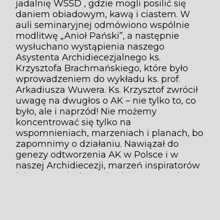
jadalnię WSSD , gdzie mogli posilić się
daniem obiadowym, kawą i ciastem. W
auli seminaryjnej odmówiono wspólnie
modlitwę „Anioł Pański”, a następnie
wysłuchano wystąpienia naszego
Asystenta Archidiecezjalnego ks.
Krzysztofa Brachmańskiego, które było
wprowadzeniem do wykładu ks. prof.
Arkadiusza Wuwera. Ks. Krzysztof zwrócił
uwagę na dwugłos o AK – nie tylko to, co
było, ale i naprzód! Nie możemy
koncentrować się tylko na
wspomnieniach, marzeniach i planach, bo
zapomnimy o działaniu. Nawiązał do
genezy odtworzenia AK w Polsce i w
naszej Archidiecezji, marzeń inspiratorów
jej powstania, by rozbudzić w sercach
świeckich świadomość, że oni także są
odpowiedzialni za Kościół. Cel ten został
osiągnięty. Dziś po 25 latach Kościół może
dziękować AK za rozbudzenie tej