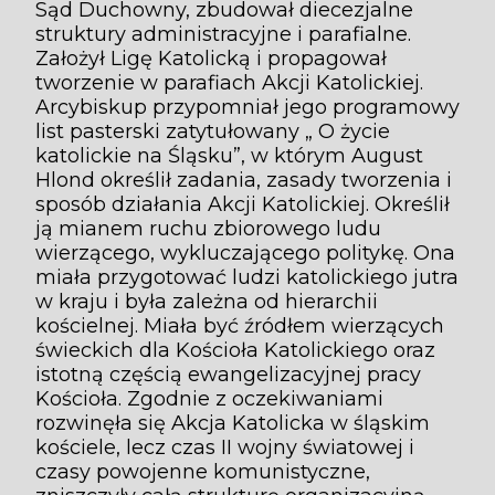
Sąd Duchowny, zbudował diecezjalne
struktury administracyjne i parafialne.
Założył Ligę Katolicką i propagował
tworzenie w parafiach Akcji Katolickiej.
Arcybiskup przypomniał jego programowy
list pasterski zatytułowany „ O życie
katolickie na Śląsku”, w którym August
Hlond określił zadania, zasady tworzenia i
sposób działania Akcji Katolickiej. Określił
ją mianem ruchu zbiorowego ludu
wierzącego, wykluczającego politykę. Ona
miała przygotować ludzi katolickiego jutra
w kraju i była zależna od hierarchii
kościelnej. Miała być źródłem wierzących
świeckich dla Kościoła Katolickiego oraz
istotną częścią ewangelizacyjnej pracy
Kościoła. Zgodnie z oczekiwaniami
rozwinęła się Akcja Katolicka w śląskim
kościele, lecz czas II wojny światowej i
czasy powojenne komunistyczne,