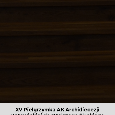
XV Pielgrzymka AK Archidiecezji