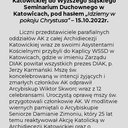
Katowickiej do Wyższego Śląskiego
Seminarium Duchownego w
Katowicach, pod hasłem
„Idziemy w
pokoju Chrystusa”
– 15.10.2022r.
Liczni przedstawiciele parafialnych
oddziałów AK z całej Archidiecezji
Katowickiej wraz ze swoimi Asystentami
Kościelnymi przybyli do Kaplicy WSSD w
Katowicach, gdzie w imieniu Zarządu
DIAK powitał wszystkich prezes DIAK, p.
Jerzy Karmański. Mszę św.
koncelebrowaną w intencji żyjących i
zmarłych członków AK odprawił
Arcybiskup Wiktor Skworc wraz z 12
celebransami. Uroczystą oprawę mszy św.
przygotowali członkowie AK. W modlitwie
wiernych pamiętali o Arcybiskupie
Seniorze Damianie Zimoniu, który 25 lat
temu reaktywował Akcję Katolicką w
Archidiecezji Katowickiej oraz o