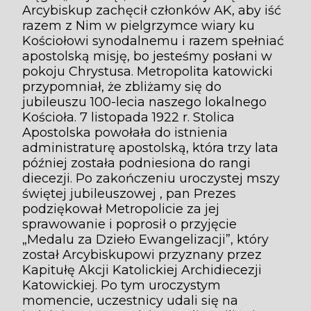
Arcybiskup zachęcił członków AK, aby iść
razem z Nim w pielgrzymce wiary ku
Kościołowi synodalnemu i razem spełniać
apostolską misję, bo jesteśmy posłani w
pokoju Chrystusa. Metropolita katowicki
przypomniał, że zbliżamy się do
jubileuszu 100-lecia naszego lokalnego
Kościoła. 7 listopada 1922 r. Stolica
Apostolska powołała do istnienia
administraturę apostolską, która trzy lata
później została podniesiona do rangi
diecezji. Po zakończeniu uroczystej mszy
świętej jubileuszowej , pan Prezes
podziękował Metropolicie za jej
sprawowanie i poprosił o przyjęcie
„Medalu za Dzieło Ewangelizacji”, który
został Arcybiskupowi przyznany przez
Kapitułę Akcji Katolickiej Archidiecezji
Katowickiej. Po tym uroczystym
momencie, uczestnicy udali się na